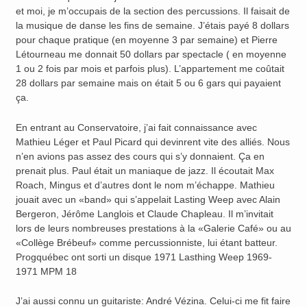
et moi, je m’occupais de la section des percussions. Il faisait de
la musique de danse les fins de semaine. J’étais payé 8 dollars
pour chaque pratique (en moyenne 3 par semaine) et Pierre
Létourneau me donnait 50 dollars par spectacle ( en moyenne
1 ou 2 fois par mois et parfois plus). L’appartement me coûtait
28 dollars par semaine mais on était 5 ou 6 gars qui payaient
ça.
En entrant au Conservatoire, j’ai fait connaissance avec
Mathieu Léger et Paul Picard qui devinrent vite des alliés. Nous
n’en avions pas assez des cours qui s’y donnaient. Ça en
prenait plus. Paul était un maniaque de jazz. Il écoutait Max
Roach, Mingus et d’autres dont le nom m’échappe. Mathieu
jouait avec un «band» qui s’appelait Lasting Weep avec Alain
Bergeron, Jérôme Langlois et Claude Chapleau. Il m’invitait
lors de leurs nombreuses prestations à la «Galerie Café» ou au
«Collège Brébeuf» comme percussionniste, lui étant batteur.
Progquébec ont sorti un disque 1971 Lasthing Weep 1969-
1971 MPM 18
J’ai aussi connu un guitariste: André Vézina. Celui-ci me fit faire