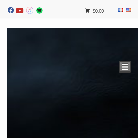
$
0.00
²